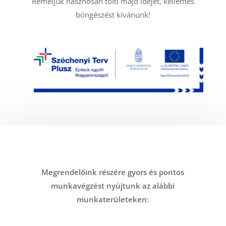
Reméljük hasznosan tölti majd idejét, kellemes
böngészést kívánunk!
Megrendelőink részére gyors és pontos
munkavégzést nyújtunk az alábbi
munkaterületeken: