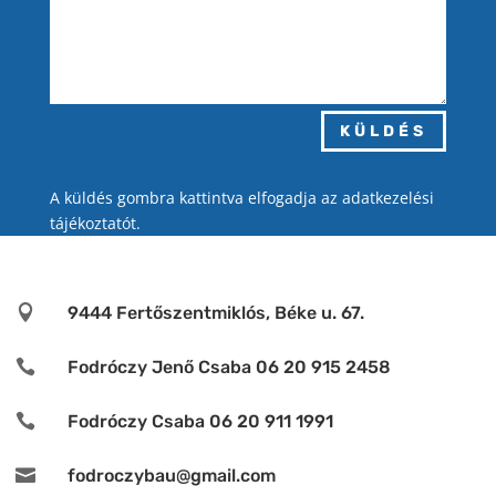
KÜLDÉS
A küldés gombra kattintva elfogadja az adatkezelési
tájékoztatót.

9444 Fertőszentmiklós, Béke u. 67.

Fodróczy Jenő Csaba 06 20 915 2458

Fodróczy Csaba 06 20 911 1991

fodroczybau@gmail.com